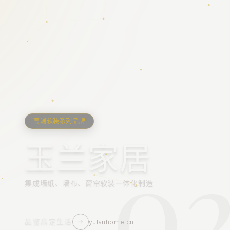
高端软装系列品牌
0
1
玉兰家居
集成墙纸、墙布、窗帘软装一体化制造
品鉴高定生活
→
yulanhome.cn