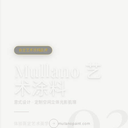
自主艺术涂料品牌
Mullano 艺
2
0
术涂料
意式设计 · 定制空间立体光影肌理
体验高定艺术美学
→
mullanopaint.com