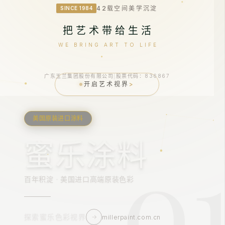
42载空间美学沉淀
SINCE 1984
把艺术带给生活
WE BRING ART TO LIFE
广东玉兰集团股份有限公司
|
股票代码：836867
开启艺术视界
>
美国原装进口涂料
0
蜜乐涂料
百年积淀 · 美国进口高端原装色彩
探索蜜乐色彩视界
→
millerpaint.com.cn