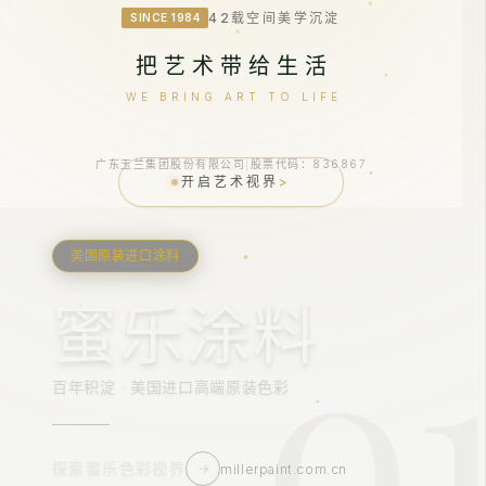
42载空间美学沉淀
SINCE 1984
把艺术带给生活
WE BRING ART TO LIFE
广东玉兰集团股份有限公司
|
股票代码：836867
开启艺术视界
>
美国原装进口涂料
0
蜜乐涂料
百年积淀 · 美国进口高端原装色彩
探索蜜乐色彩视界
→
millerpaint.com.cn