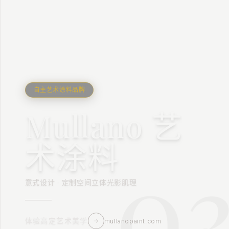
自主艺术涂料品牌
Mullano 艺
2
0
术涂料
意式设计 · 定制空间立体光影肌理
体验高定艺术美学
→
mullanopaint.com