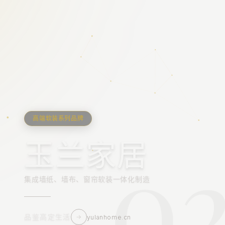
高端软装系列品牌
0
1
玉兰家居
集成墙纸、墙布、窗帘软装一体化制造
品鉴高定生活
→
yulanhome.cn