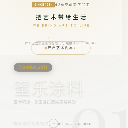
42载空间美学沉淀
SINCE 1984
把艺术带给生活
WE BRING ART TO LIFE
广东玉兰集团股份有限公司
|
股票代码：836867
开启艺术视界
>
美国原装进口涂料
0
蜜乐涂料
百年积淀 · 美国进口高端原装色彩
探索蜜乐色彩视界
→
millerpaint.com.cn