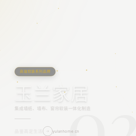
高端软装系列品牌
0
1
玉兰家居
集成墙纸、墙布、窗帘软装一体化制造
品鉴高定生活
→
yulanhome.cn