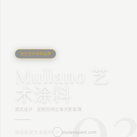
自主艺术涂料品牌
Mullano 艺
2
0
术涂料
意式设计 · 定制空间立体光影肌理
体验高定艺术美学
→
mullanopaint.com